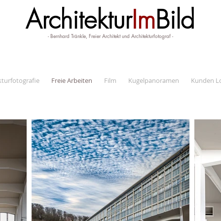
Architektur
Im
Bild
- Bernhard Tränkle, Freier Architekt und Architekturfotograf -
kturfotografie
Freie Arbeiten
Film
Kugelpanoramen
Kunden L