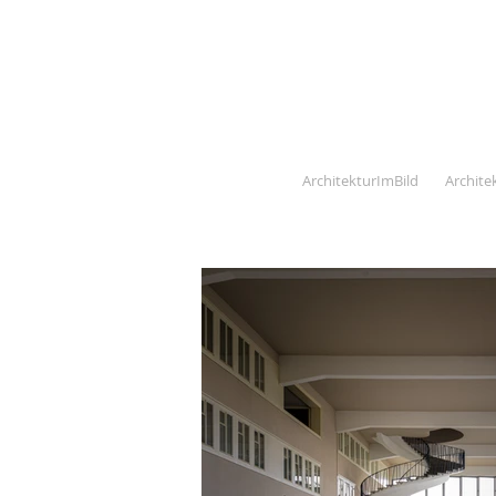
ArchitekturImBild
Archite